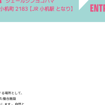
する場所として、
た複合施設
プンします 。自然と